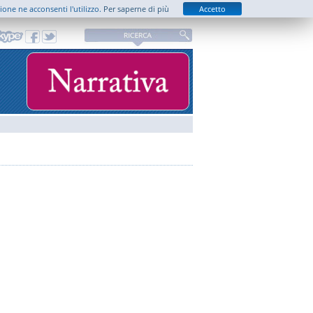
zione ne acconsenti l'utilizzo.
Per saperne di più
Accetto