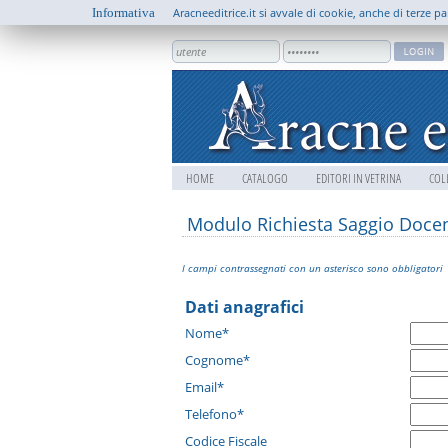
Informativa
Aracneeditrice.it si avvale di cookie, anche di terze pa
HOME
CATALOGO
EDITORI IN VETRINA
COL
Modulo Richiesta Saggio Doce
I campi contrassegnati con un asterisco sono obbligatori
Dati anagrafici
Nome*
Cognome*
Email*
Telefono*
Codice Fiscale