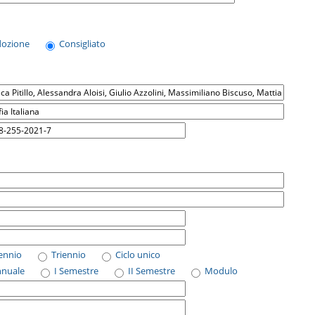
dozione
Consigliato
iennio
Triennio
Ciclo unico
nnuale
I Semestre
II Semestre
Modulo