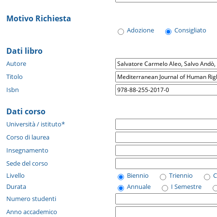
Motivo Richiesta
Adozione
Consigliato
Dati libro
Autore
Titolo
Isbn
Dati corso
Università / istituto*
Corso di laurea
Insegnamento
Sede del corso
Livello
Biennio
Triennio
C
Durata
Annuale
I Semestre
Numero studenti
Anno accademico