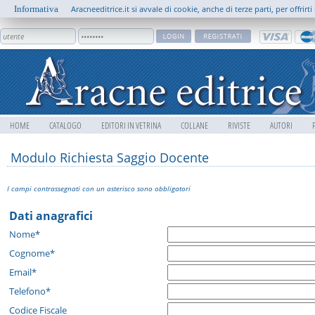
Informativa
Aracneeditrice.it si avvale di cookie, anche di terze parti, per offrir
HOME
CATALOGO
EDITORI IN VETRINA
COLLANE
RIVISTE
AUTORI
Modulo Richiesta Saggio Docente
I campi contrassegnati con un asterisco sono obbligatori
Dati anagrafici
Nome*
Cognome*
Email*
Telefono*
Codice Fiscale