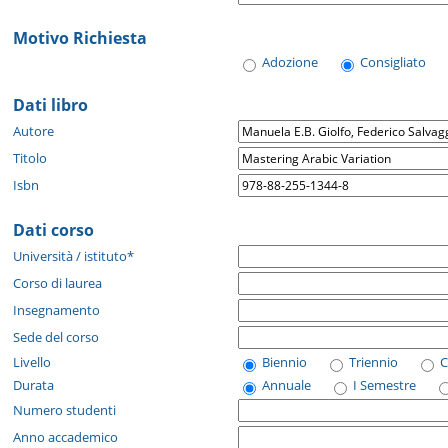
Motivo Richiesta
Adozione
Consigliato
Dati libro
Autore
Titolo
Isbn
Dati corso
Università / istituto*
Corso di laurea
Insegnamento
Sede del corso
Livello
Biennio
Triennio
C
Durata
Annuale
I Semestre
Numero studenti
Anno accademico