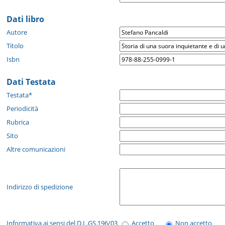
Dati libro
Autore
Titolo
Isbn
Dati Testata
Testata*
Periodicità
Rubrica
Sito
Altre comunicazioni
Indirizzo di spedizione
Informativa ai sensi del D.L.GS.196/03
Accetto
Non accetto