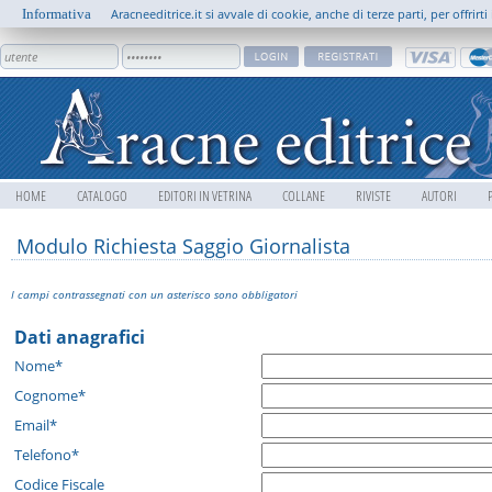
Informativa
Aracneeditrice.it si avvale di cookie, anche di terze parti, per offrir
HOME
CATALOGO
EDITORI IN VETRINA
COLLANE
RIVISTE
AUTORI
Modulo Richiesta Saggio Giornalista
I campi contrassegnati con un asterisco sono obbligatori
Dati anagrafici
Nome*
Cognome*
Email*
Telefono*
Codice Fiscale