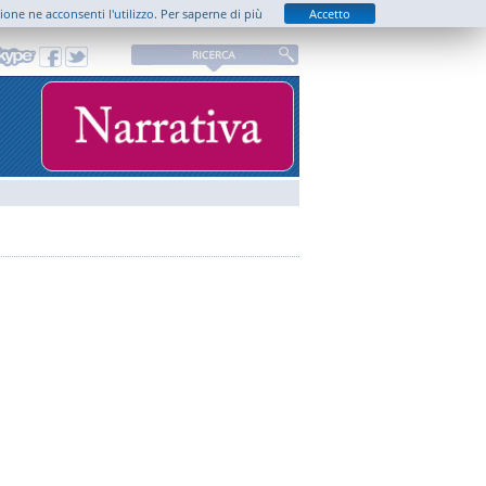
zione ne acconsenti l'utilizzo.
Per saperne di più
Accetto