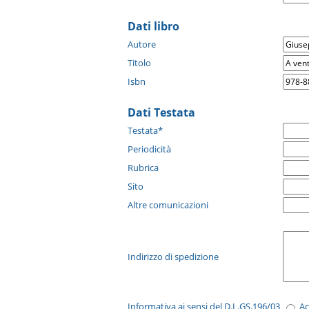
Dati libro
Autore
Titolo
Isbn
Dati Testata
Testata*
Periodicità
Rubrica
Sito
Altre comunicazioni
Indirizzo di spedizione
Informativa ai sensi del D.L.GS.196/03
A