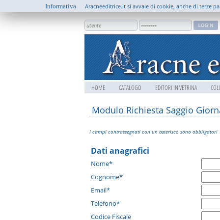
Informativa
Aracneeditrice.it si avvale di cookie, anche di terze pa
HOME
CATALOGO
EDITORI IN VETRINA
COL
Modulo Richiesta Saggio Giorna
I campi contrassegnati con un asterisco sono obbligatori
Dati anagrafici
Nome*
Cognome*
Email*
Telefono*
Codice Fiscale