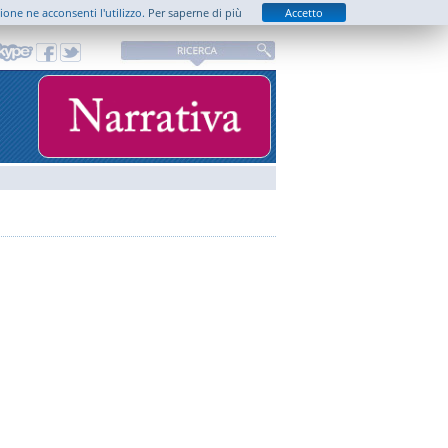
zione ne acconsenti l'utilizzo.
Per saperne di più
Accetto