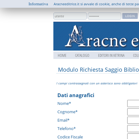
Informativa
Aracneeditrice.it si avvale di cookie, anche di terze pa
HOME
CATALOGO
EDITORI IN VETRINA
COL
Modulo Richiesta Saggio Biblio
I campi contrassegnati con un asterisco sono obbligatori
Dati anagrafici
Nome*
Cognome*
Email*
Telefono*
Codice Fiscale