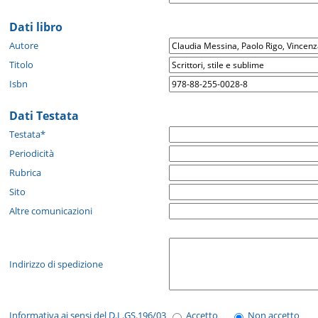
Dati libro
Autore
Titolo
Isbn
Dati Testata
Testata*
Periodicità
Rubrica
Sito
Altre comunicazioni
Indirizzo di spedizione
Informativa ai sensi del D.L.GS.196/03
Accetto
Non accetto