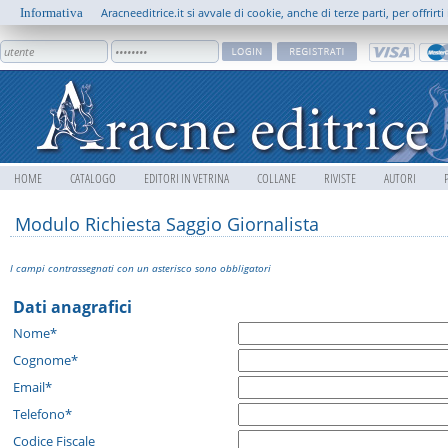
Informativa
Aracneeditrice.it si avvale di cookie, anche di terze parti, per offrir
HOME
CATALOGO
EDITORI IN VETRINA
COLLANE
RIVISTE
AUTORI
Modulo Richiesta Saggio Giornalista
I campi contrassegnati con un asterisco sono obbligatori
Dati anagrafici
Nome*
Cognome*
Email*
Telefono*
Codice Fiscale