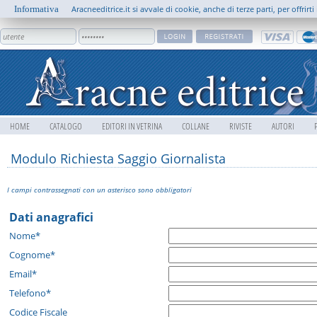
Informativa
Aracneeditrice.it si avvale di cookie, anche di terze parti, per offrir
HOME
CATALOGO
EDITORI IN VETRINA
COLLANE
RIVISTE
AUTORI
Modulo Richiesta Saggio Giornalista
I campi contrassegnati con un asterisco sono obbligatori
Dati anagrafici
Nome*
Cognome*
Email*
Telefono*
Codice Fiscale