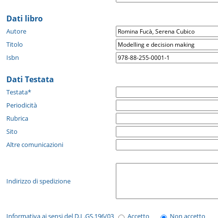
Dati libro
Autore
Titolo
Isbn
Dati Testata
Testata*
Periodicità
Rubrica
Sito
Altre comunicazioni
Indirizzo di spedizione
Informativa ai sensi del D.L.GS.196/03
Accetto
Non accetto