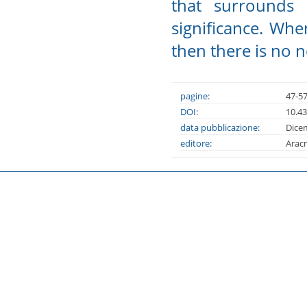
that surrounds 
significance. Whe
then there is no n
pagine:
47-5
DOI:
10.4
data pubblicazione:
Dice
editore:
Arac