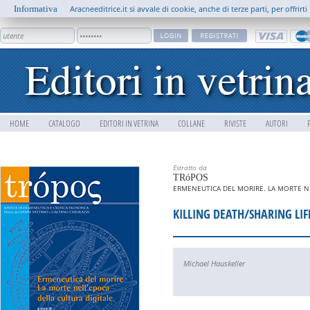
Informativa
Aracneeditrice.it si avvale di cookie, anche di terze parti, per offrir
HOME
CATALOGO
EDITORI IN VETRINA
COLLANE
RIVISTE
AUTORI
Estratto da
TRóPOS
ERMENEUTICA DEL MORIRE. LA MORTE NE
KILLING DEATH/SHARING LIF
Michael Hauskeller