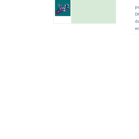
pa
DO
da
ed