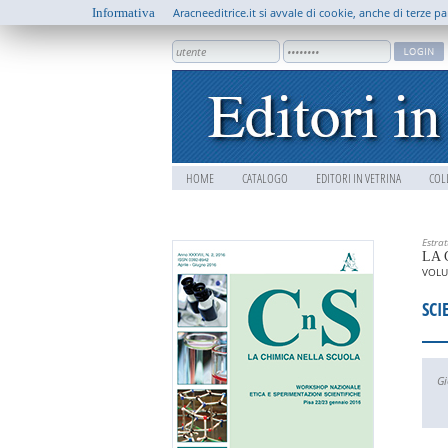
Informativa
Aracneeditrice.it si avvale di cookie, anche di terze pa
HOME
CATALOGO
EDITORI IN VETRINA
COL
Estra
LA 
VOLU
SCI
Gi