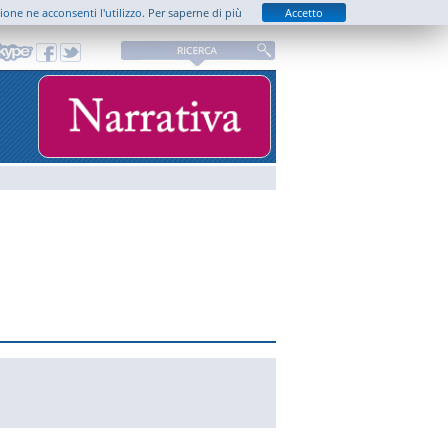
zione ne acconsenti l'utilizzo.
Per saperne di più
Accetto