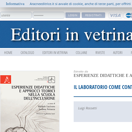
Informativa
Aracneeditrice.it si avvale di cookie, anche di terze parti, per offrir
HOME
CATALOGO
EDITORI IN VETRINA
COLLANE
RIVISTE
AUTORI
Estratto da
ESPERIENZE DIDATTICHE E 
IL LABORATORIO COME CONT
Luigi Rossetti