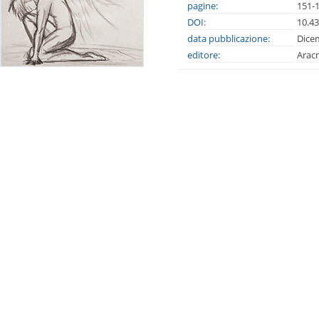
pagine:
151-
DOI:
10.4
data pubblicazione:
Dice
editore:
Arac