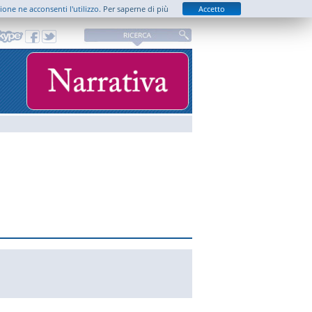
zione ne acconsenti l'utilizzo.
Per saperne di più
Accetto