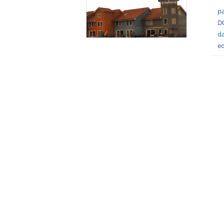
pa
DO
da
ed