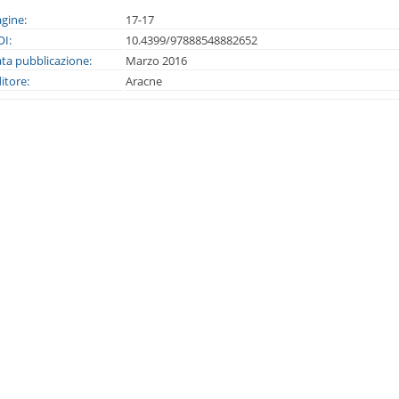
gine:
17-17
I:
10.4399/97888548882652
ta pubblicazione:
Marzo 2016
itore:
Aracne