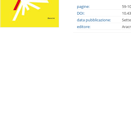
pagine:
59-1
DOI:
10.4
data pubblicazione:
Sett
editore:
Arac