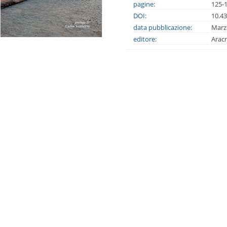
pagine:
125-
DOI:
10.4
data pubblicazione:
Marz
editore:
Arac