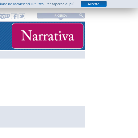
zione ne acconsenti l'utilizzo.
Per saperne di più
Accetto