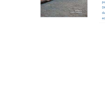
pa
DO
da
ed