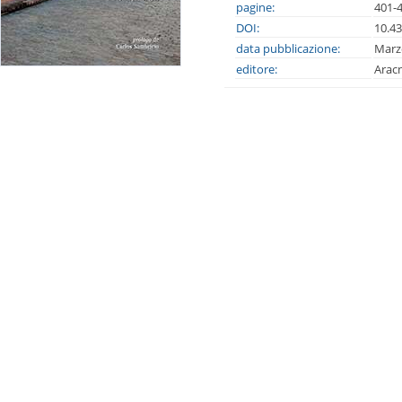
pagine:
401-
DOI:
10.4
data pubblicazione:
Marz
editore:
Arac