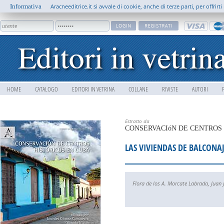
Informativa
Aracneeditrice.it si avvale di cookie, anche di terze parti, per offrir
HOME
CATALOGO
EDITORI IN VETRINA
COLLANE
RIVISTE
AUTORI
Estratto da
CONSERVACIóN DE CENTROS 
LAS VIVIENDAS DE BALCONA
Flora de los A. Morcate Labrada
,
Juan 