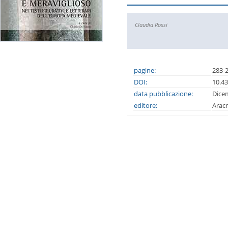
Claudia Rossi
pagine:
283-
DOI:
10.4
data pubblicazione:
Dice
editore:
Arac