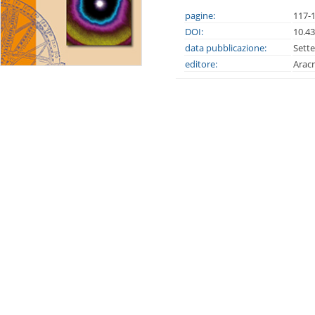
pagine:
117-
DOI:
10.4
data pubblicazione:
Sett
editore:
Arac