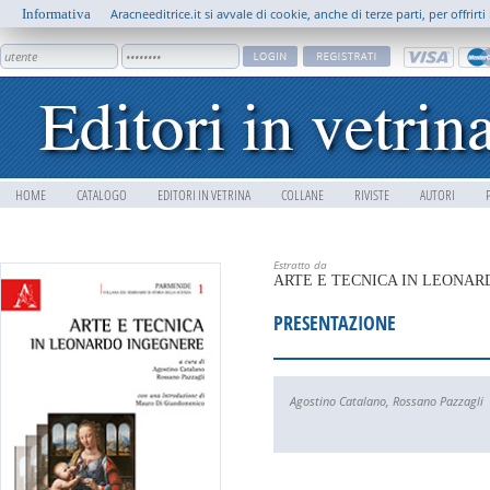
Informativa
Aracneeditrice.it si avvale di cookie, anche di terze parti, per offrir
HOME
CATALOGO
EDITORI IN VETRINA
COLLANE
RIVISTE
AUTORI
Estratto da
ARTE E TECNICA IN LEONA
PRESENTAZIONE
Agostino Catalano
,
Rossano Pazzagli