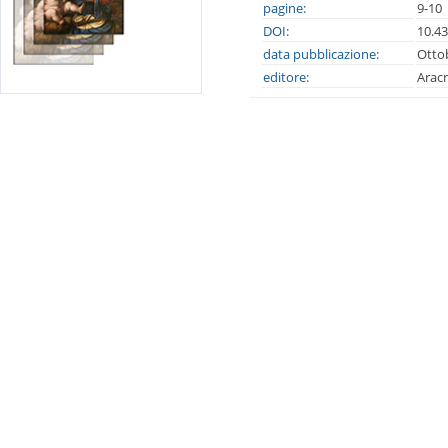
pagine:
9-10
DOI:
10.4
data pubblicazione:
Otto
editore:
Arac