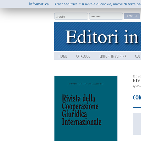
Informativa
Aracneeditrice.it si avvale di cookie, anche di terze pa
HOME
CATALOGO
EDITORI IN VETRINA
COL
Estra
RIV
QUAD
CO