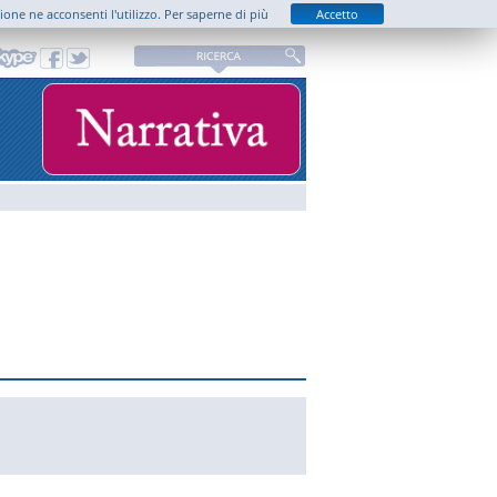
zione ne acconsenti l'utilizzo.
Per saperne di più
Accetto