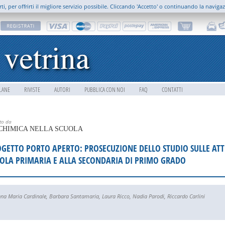
rti, per offrirti il migliore servizio possibile. Cliccando 'Accetto' o continuando la naviga
LANE
RIVISTE
AUTORI
PUBBLICA CON NOI
FAQ
CONTATTI
tto da
CHIMICA NELLA SCUOLA
GETTO PORTO APERTO: PROSECUZIONE DELLO STUDIO SULLE ATT
OLA PRIMARIA E ALLA SECONDARIA DI PRIMO GRADO
na Maria Cardinale
,
Barbara Santamaria
,
Laura Ricco
,
Nadia Parodi
,
Riccardo Carlini