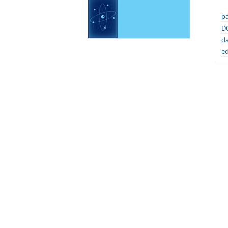
pa
DO
da
ed