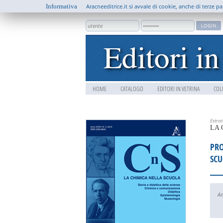
Informativa
Aracneeditrice.it si avvale di cookie, anche di terze pa
HOME
CATALOGO
EDITORI IN VETRINA
COL
Estra
LA 
PRO
SCU
An