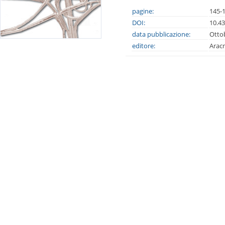
pagine:
145-
DOI:
10.4
data pubblicazione:
Otto
editore:
Arac