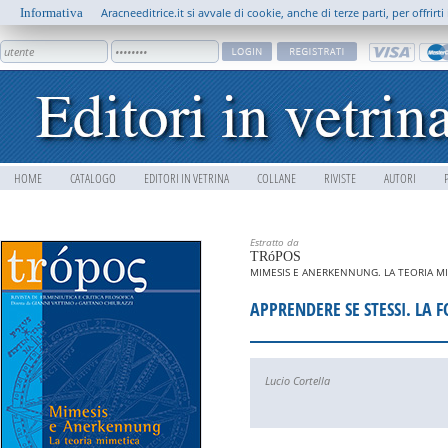
Informativa
Aracneeditrice.it si avvale di cookie, anche di terze parti, per offrir
HOME
CATALOGO
EDITORI IN VETRINA
COLLANE
RIVISTE
AUTORI
Estratto da
TRóPOS
MIMESIS E ANERKENNUNG. LA TEORIA MI
APPRENDERE SE STESSI. LA 
Lucio Cortella