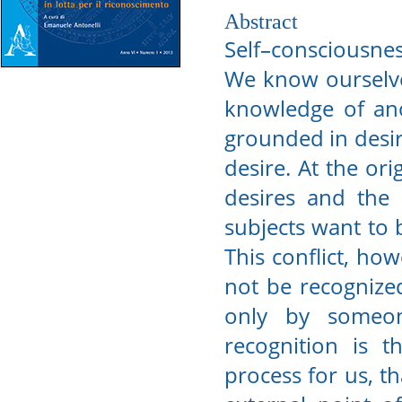
Abstract
Self–consciousnes
We know ourselves
knowledge of ano
grounded in desir
desire. At the ori
desires and the i
subjects want to 
This conflict, ho
not be recognized
only by someon
recognition is th
process for us, t