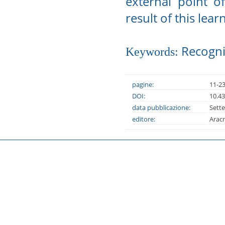
external point of
result of this lear
Recognit
Keywords:
pagine:
11-2
DOI:
10.4
data pubblicazione:
Sett
editore:
Arac