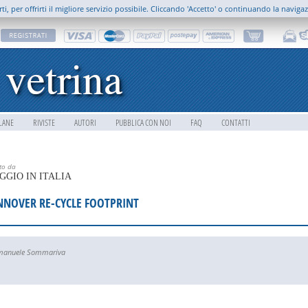
rti, per offrirti il migliore servizio possibile. Cliccando 'Accetto' o continuando la naviga
LANE
RIVISTE
AUTORI
PUBBLICA CON NOI
FAQ
CONTATTI
tto da
GGIO IN ITALIA
NOVER RE-CYCLE FOOTPRINT
manuele Sommariva