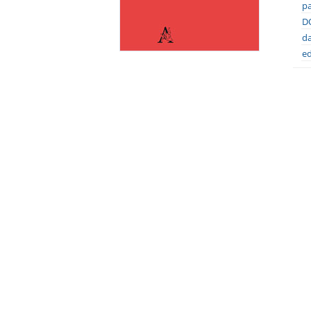
pa
DO
da
ed