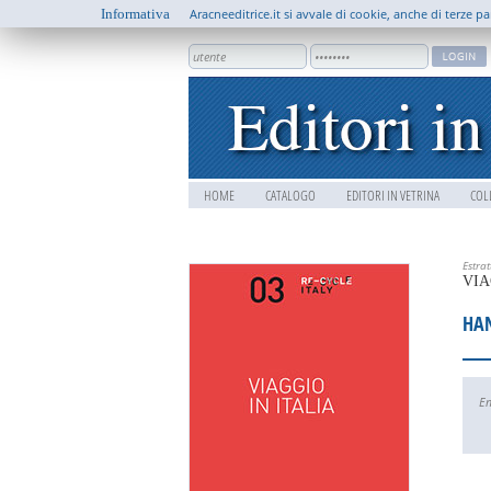
Informativa
Aracneeditrice.it si avvale di cookie, anche di terze pa
HOME
CATALOGO
EDITORI IN VETRINA
COL
Estra
VIA
HAN
E