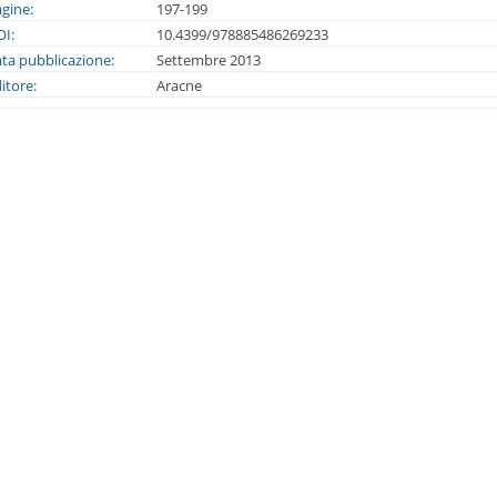
gine:
197-199
I:
10.4399/978885486269233
ta pubblicazione:
Settembre 2013
itore:
Aracne