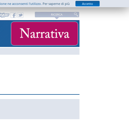
zione ne acconsenti l'utilizzo.
Per saperne di più
Accetto