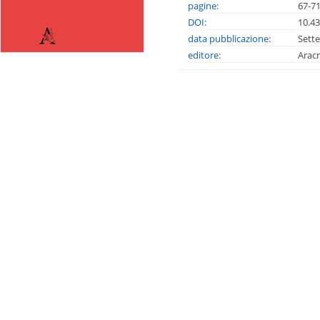
pagine:
67-7
DOI:
10.4
data pubblicazione:
Sett
editore:
Arac