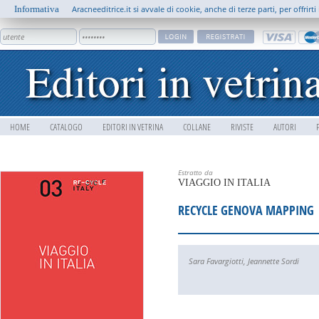
Informativa
Aracneeditrice.it si avvale di cookie, anche di terze parti, per offrir
HOME
CATALOGO
EDITORI IN VETRINA
COLLANE
RIVISTE
AUTORI
Estratto da
VIAGGIO IN ITALIA
RECYCLE GENOVA MAPPING
Sara Favargiotti
,
Jeannette Sordi