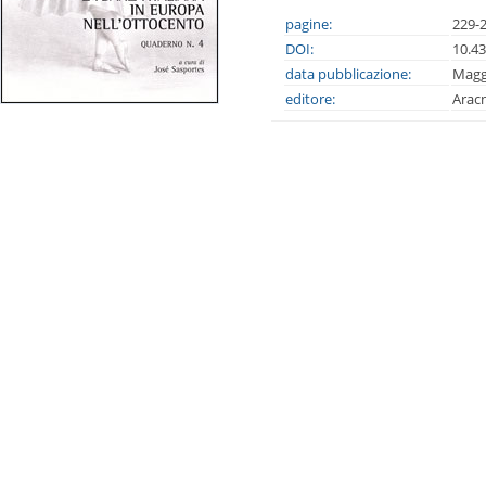
pagine:
229-
DOI:
10.4
data pubblicazione:
Magg
editore:
Arac