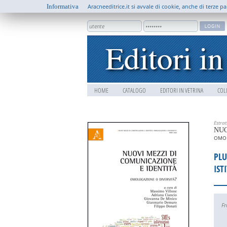
Informativa
Aracneeditrice.it si avvale di cookie, anche di terze pa
HOME
CATALOGO
EDITORI IN VETRINA
COL
Estra
NUO
OMOL
PLU
IST
Fr