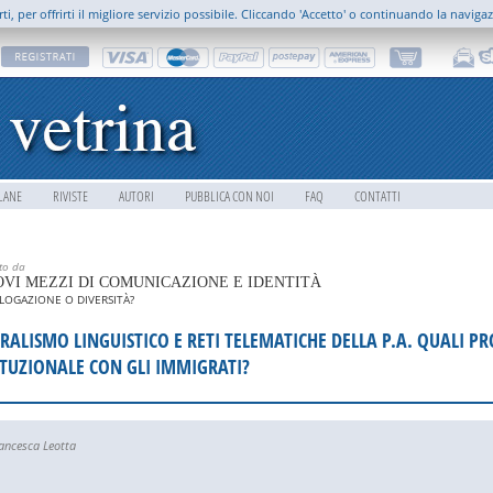
rti, per offrirti il migliore servizio possibile. Cliccando 'Accetto' o continuando la naviga
LANE
RIVISTE
AUTORI
PUBBLICA CON NOI
FAQ
CONTATTI
tto da
VI MEZZI DI COMUNICAZIONE E IDENTITÀ
OGAZIONE O DIVERSITÀ?
RALISMO LINGUISTICO E RETI TELEMATICHE DELLA P.A. QUALI P
ITUZIONALE CON GLI IMMIGRATI?
ancesca Leotta