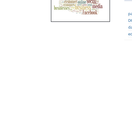
pa
DO
da
ed