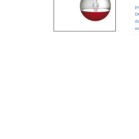
pa
DO
da
ed