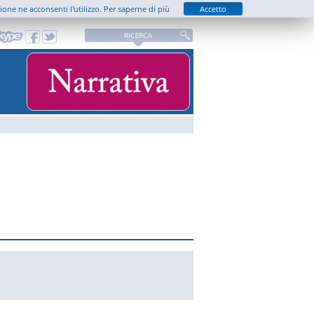
zione ne acconsenti l'utilizzo.
Per saperne di più
Accetto