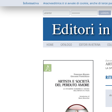
Informativa
Aracneeditrice.it si avvale di cookie, anche di terze pa
HOME
CATALOGO
EDITORI IN VETRINA
COL
Estra
ART
LA S
RIT
An