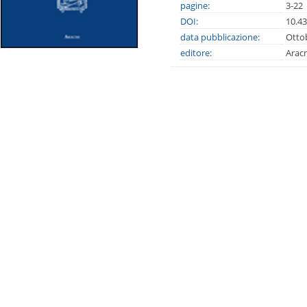
pagine:
3-22
DOI:
10.4
data pubblicazione:
Otto
editore:
Arac