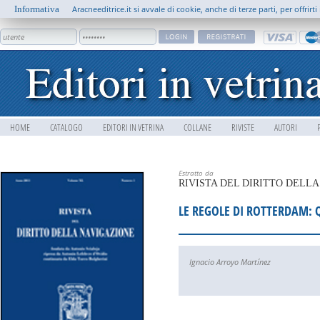
Informativa
Aracneeditrice.it si avvale di cookie, anche di terze parti, per offrir
HOME
CATALOGO
EDITORI IN VETRINA
COLLANE
RIVISTE
AUTORI
Estratto da
RIVISTA DEL DIRITTO DELL
LE REGOLE DI ROTTERDAM: 
Ignacio Arroyo Martínez