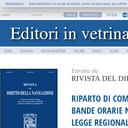
Informativa
Aracneeditrice.it si avvale di cookie, anche di terze parti, per offrir
HOME
CATALOGO
EDITORI IN VETRINA
COLLANE
RIVISTE
AUTORI
Estratto da
RIVISTA DEL D
RIPARTO DI COM
BANDE ORARIE NE
LEGGE REGIONA