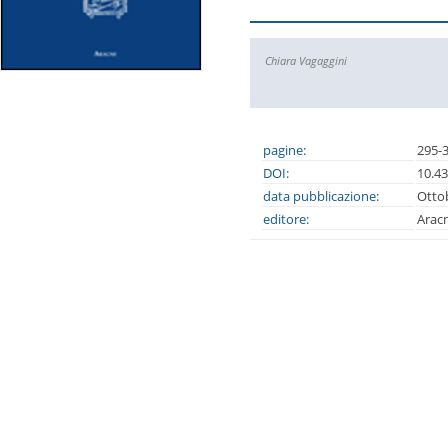
Chiara Vagaggini
pagine:
295-
DOI:
10.4
data pubblicazione:
Otto
editore:
Arac