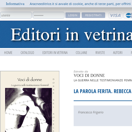
Informativa
Aracneeditrice.it si avvale di cookie, anche di terze parti, per offrir
HOME
CATALOGO
EDITORI IN VETRINA
COLLANE
RIVISTE
AUTORI
Estratto da
VOCI DI DONNE
LA GUERRA NELLE TESTIMONIANZE FEMM
LA PAROLA FERITA. REBECC
Francesca Frigerio