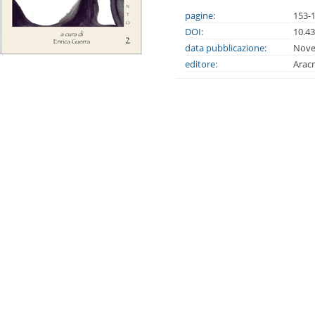
pagine:
153-
DOI:
10.4
data pubblicazione:
Nove
editore:
Arac