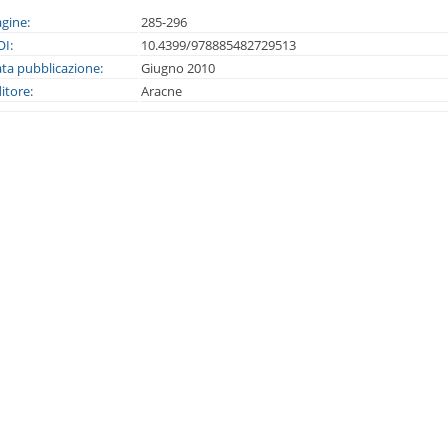
gine:
285-296
I:
10.4399/978885482729513
ta pubblicazione:
Giugno 2010
itore:
Aracne