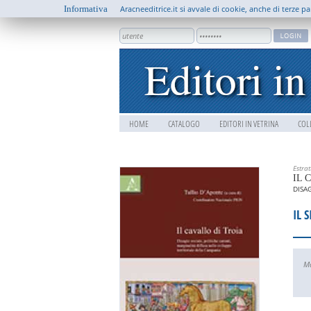
Informativa
Aracneeditrice.it si avvale di cookie, anche di terze pa
HOME
CATALOGO
EDITORI IN VETRINA
COL
Estra
IL 
DISA
IL 
Ma