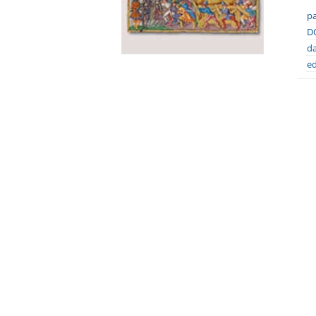
pa
DO
da
ed