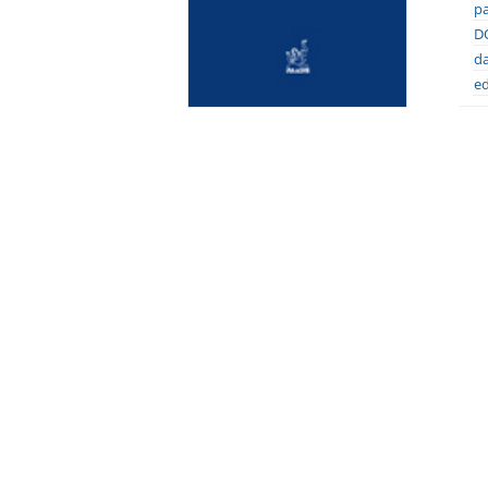
pa
DO
da
ed