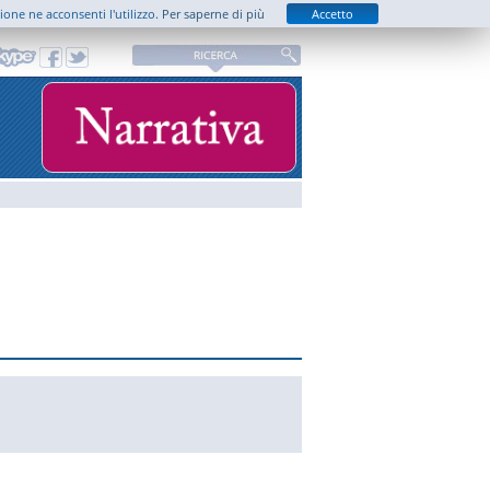
zione ne acconsenti l'utilizzo.
Per saperne di più
Accetto