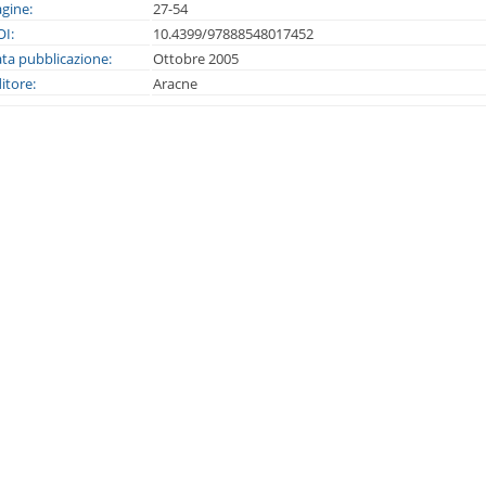
gine:
27-54
I:
10.4399/97888548017452
ta pubblicazione:
Ottobre 2005
itore:
Aracne