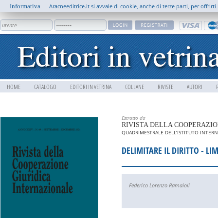
Informativa
Aracneeditrice.it si avvale di cookie, anche di terze parti, per offrir
HOME
CATALOGO
EDITORI IN VETRINA
COLLANE
RIVISTE
AUTORI
Estratto da
RIVISTA DELLA COOPERAZIO
QUADRIMESTRALE DELL’ISTITUTO INTERNA
DELIMITARE IL DIRITTO - LI
Federico Lorenzo Ramaioli