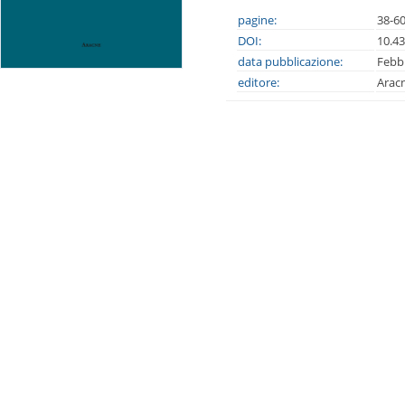
pagine:
38-6
DOI:
10.4
data pubblicazione:
Febb
editore:
Arac