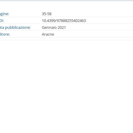
gine:
35-58
I:
10.4399/97888255402463
ta pubblicazione:
Gennaio 2021
itore:
Aracne