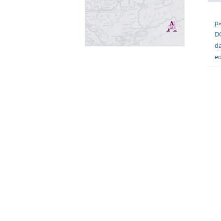
pa
DO
da
ed