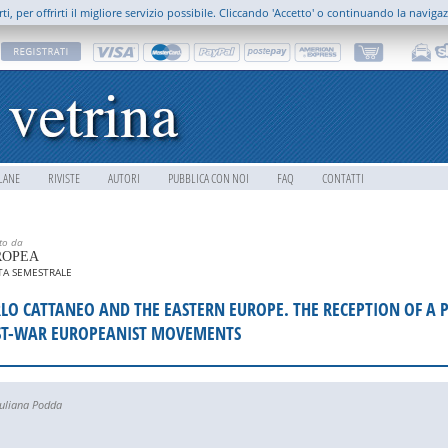
rti, per offrirti il migliore servizio possibile. Cliccando 'Accetto' o continuando la naviga
LANE
RIVISTE
AUTORI
PUBBLICA CON NOI
FAQ
CONTATTI
tto da
ROPEA
STA SEMESTRALE
LO CATTANEO AND THE EASTERN EUROPE. THE RECEPTION OF A P
ST-WAR EUROPEANIST MOVEMENTS
uliana Podda