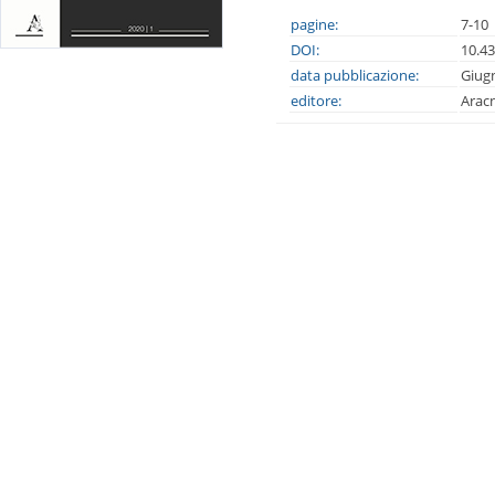
pagine:
7-10
DOI:
10.4
data pubblicazione:
Giug
editore:
Arac