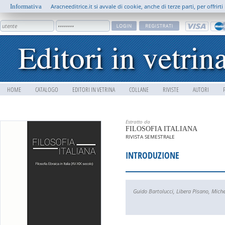
Informativa
Aracneeditrice.it si avvale di cookie, anche di terze parti, per offrir
HOME
CATALOGO
EDITORI IN VETRINA
COLLANE
RIVISTE
AUTORI
Estratto da
FILOSOFIA ITALIANA
RIVISTA SEMESTRALE
INTRODUZIONE
Guido Bartolucci
,
Libera Pisano
,
Miche