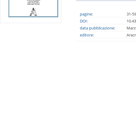
pagine:
31-5
DOI:
10.4
data pubblicazione:
Marz
editore:
Arac