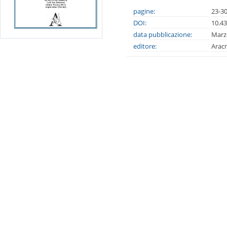
pagine:
23-3
DOI:
10.4
data pubblicazione:
Marz
editore:
Arac