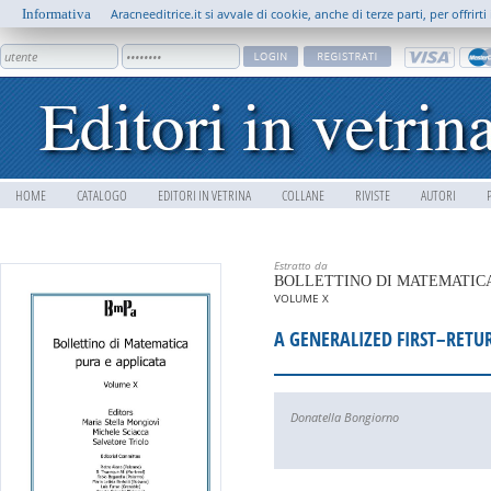
Informativa
Aracneeditrice.it si avvale di cookie, anche di terze parti, per offrir
HOME
CATALOGO
EDITORI IN VETRINA
COLLANE
RIVISTE
AUTORI
Estratto da
BOLLETTINO DI MATEMATICA
VOLUME X
A GENERALIZED FIRST–RETU
Donatella Bongiorno