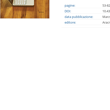
pagine:
53-8
DOI:
10.4
data pubblicazione:
Marz
editore:
Arac