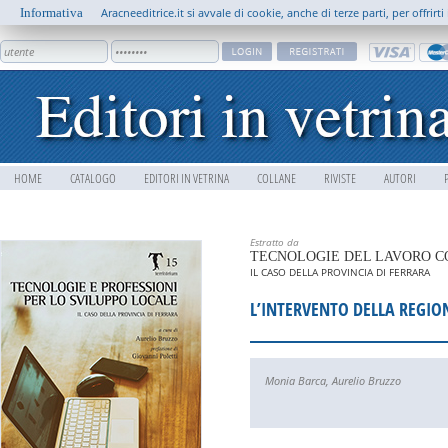
Informativa
Aracneeditrice.it si avvale di cookie, anche di terze parti, per offrir
HOME
CATALOGO
EDITORI IN VETRINA
COLLANE
RIVISTE
AUTORI
Estratto da
TECNOLOGIE DEL LAVORO C
IL CASO DELLA PROVINCIA DI FERRARA
L’INTERVENTO DELLA REGIO
Monia Barca
,
Aurelio Bruzzo