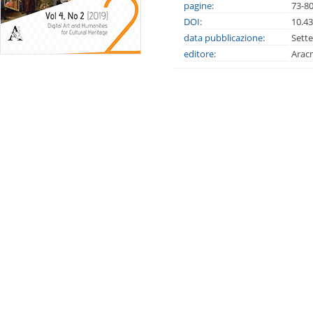
pagine:
73-8
DOI:
10.4
data pubblicazione:
Sett
editore:
Arac