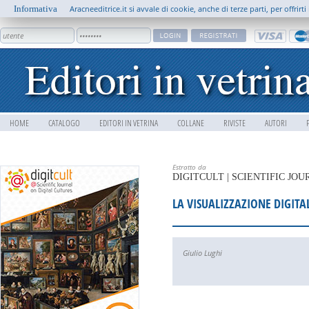
Informativa
Aracneeditrice.it si avvale di cookie, anche di terze parti, per offrir
HOME
CATALOGO
EDITORI IN VETRINA
COLLANE
RIVISTE
AUTORI
Estratto da
DIGITCULT | SCIENTIFIC JO
LA VISUALIZZAZIONE DIGITA
Giulio Lughi