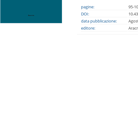
pagine:
95-1
DOI:
10.4
data pubblicazione:
Agos
editore:
Arac