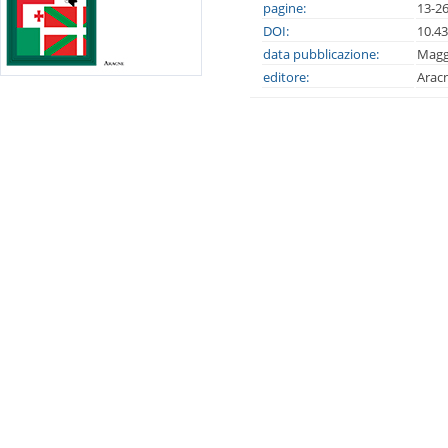
pagine:
13-2
DOI:
10.4
data pubblicazione:
Magg
editore:
Arac