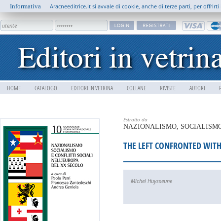
Informativa
Aracneeditrice.it si avvale di cookie, anche di terze parti, per offrir
HOME
CATALOGO
EDITORI IN VETRINA
COLLANE
RIVISTE
AUTORI
Estratto da
NAZIONALISMO, SOCIALISMO
THE LEFT CONFRONTED WITH
Michel Huysseune