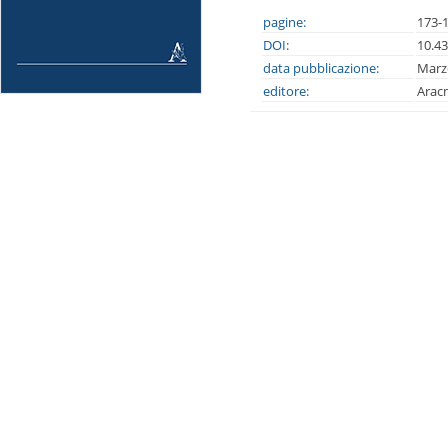
pagine:
173-
DOI:
10.4
data pubblicazione:
Marz
editore:
Arac