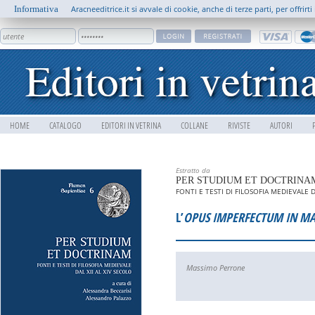
Informativa
Aracneeditrice.it si avvale di cookie, anche di terze parti, per offrir
HOME
CATALOGO
EDITORI IN VETRINA
COLLANE
RIVISTE
AUTORI
Estratto da
PER STUDIUM ET DOCTRINA
FONTI E TESTI DI FILOSOFIA MEDIEVALE D
L’
OPUS IMPERFECTUM IN M
Massimo Perrone