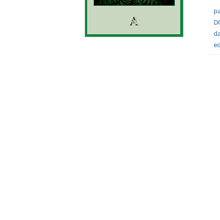
pa
DO
da
ed