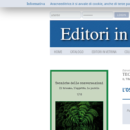
Informativa
Aracneeditrice.it si avvale di cookie, anche di terze pa
HOME
CATALOGO
EDITORI IN VETRINA
COL
Estra
TEC
IL T
L’O
Pa