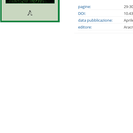
pagine:
29-3
DOI:
10.4
data pubblicazione:
April
editore:
Arac