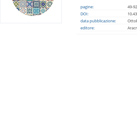
pagine:
49-9
DOI:
10.4
data pubblicazione:
Otto
editore:
Arac