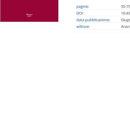
pagine:
55-7
DOI:
10.4
data pubblicazione:
Giug
editore:
Arac