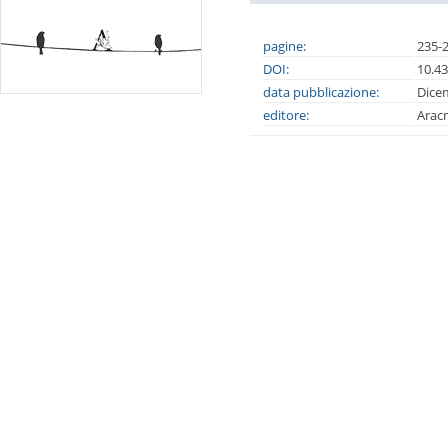
pagine:
235-
DOI:
10.4
data pubblicazione:
Dice
editore:
Arac