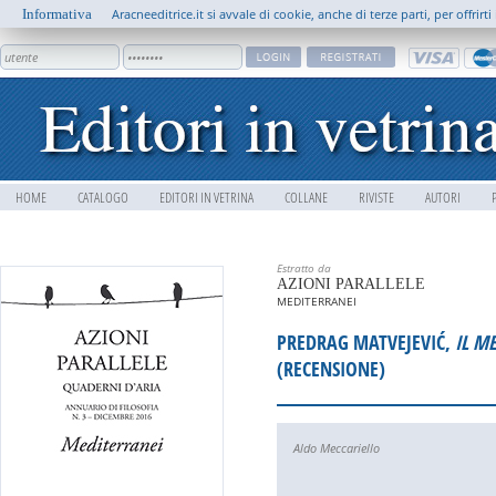
Informativa
Aracneeditrice.it si avvale di cookie, anche di terze parti, per offrir
HOME
CATALOGO
EDITORI IN VETRINA
COLLANE
RIVISTE
AUTORI
Estratto da
AZIONI PARALLELE
MEDITERRANEI
PREDRAG MATVEJEVIĆ,
IL M
(RECENSIONE)
Aldo Meccariello