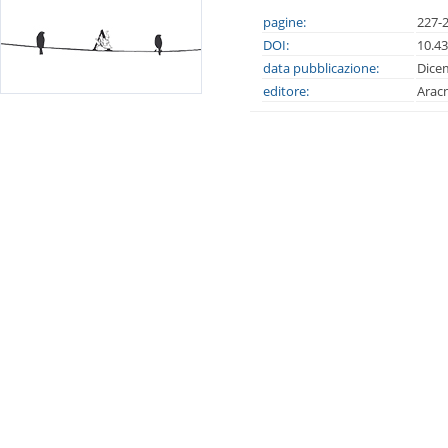
pagine:
227-
DOI:
10.4
data pubblicazione:
Dice
editore:
Arac