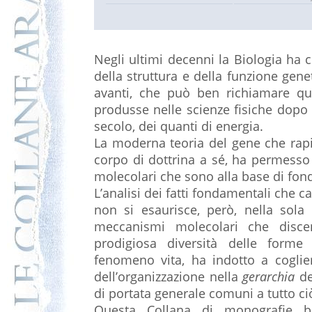
Negli ultimi decenni la Biologia ha 
della struttura e della funzione gene
avanti, che può ben richiamare q
produsse nelle scienze fisiche dopo l
secolo, dei quanti di energia.
La moderna teoria del gene che ra
corpo di dottrina a sé, ha permess
molecolari che sono alla base di fond
L’analisi dei fatti fondamentali che c
non si esaurisce, però, nella sola
meccanismi molecolari che discen
prodigiosa diversità delle forme 
fenomeno vita, ha indotto a cogliere 
dell’organizzazione nella
gerarchia
dei
di portata generale comuni a tutto ci
Questa Collana di monografie bi